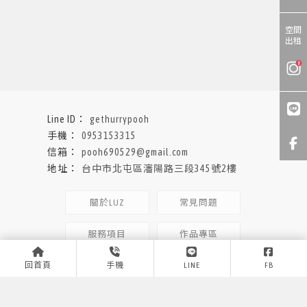
空間
出租
gethurrypooh
0953153315
pooh690529@gmail.com
台中市北屯區瀋陽路三段345號2樓
關於LUZ
常見問題
服務項目
作品專區
回首頁
手機
LINE
FB
花絮側拍
聯絡我們
形象照拍攝
台中形象照拍攝
北屯區形象照拍攝
個人形象照拍攝